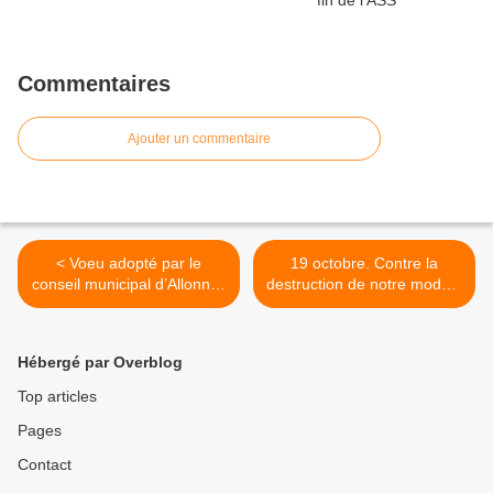
Commentaires
Ajouter un commentaire
< Voeu adopté par le
19 octobre. Contre la
conseil municipal d’Allonnes
destruction de notre modèle
(Sarthe) "Appel solennel à
social >
E. Macron contre la réforme
Mezard-Denormandie"
Hébergé par Overblog
Top articles
Pages
Contact