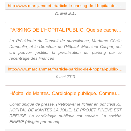
http://www.marcjammet.fr/article-le-parking-de-l-hopital-de-mantes-privatise-117269410.html
21 avril 2013
PARKING DE L'HOPITAL PUBLIC. Que se cache-t-il derrière la privatisation ? - Le blog de Marc Jammet, conseiller municipal PCF de Mantes la Jolie
La Présidente du Conseil de surveillance, Madame Cécile
Dumoulin, et le Directeur de l'Hôpital, Monsieur Caspar, ont
cru pouvoir justifier la privatisation du parking par le
recentrage des finances
http://www.marcjammet.fr/article-parking-de-l-hopital-public-que-se-cache-t-il-derriere-la-privatisation-117678757.html
9 mai 2013
Hôpital de Mantes. Cardiologie publique. Communiqué de presse de Marc Jammet et Joëlle Manant - Le blog de Marc Jammet, conseiller municipal PCF de Mantes la Jolie
Communiqué de presse. (Retrouver le fichier en pdf c'est ici)
HOPITAL DE MANTES LA JOLIE. LE PROJET FINEVE EST
REFUSE. La cardiologie publique est sauvée. La société
FINEVE (dirigée par un adj...