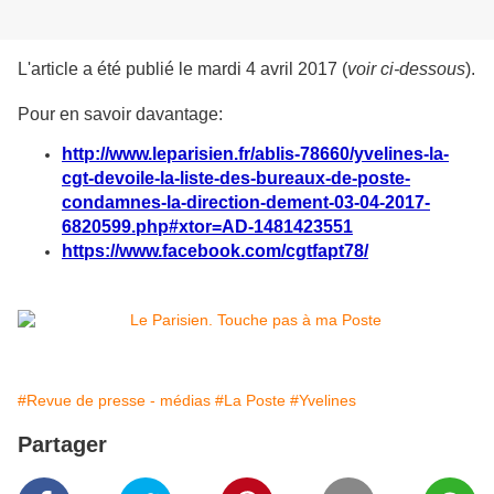
L'article a été publié le mardi 4 avril 2017 (
voir ci-dessous
).
Pour en savoir davantage:
http://www.leparisien.fr/ablis-78660/yvelines-la-
cgt-devoile-la-liste-des-bureaux-de-poste-
condamnes-la-direction-dement-03-04-2017-
6820599.php#xtor=AD-1481423551
https://www.facebook.com/cgtfapt78/
#Revue de presse - médias
#La Poste
#Yvelines
Partager