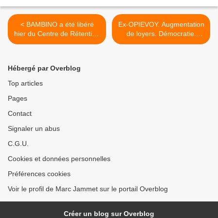
< BAMBINO a été libéré
Ex-OPIEVOY. Augmentation
hier du Centre de Rétention
de loyers. Démocratie.
Administrative de Plaisir
Comment "LR" tente - déjà
- d'obtenir ce qu'on lui a
refusé. >
Hébergé par Overblog
Top articles
Pages
Contact
Signaler un abus
C.G.U.
Cookies et données personnelles
Préférences cookies
Voir le profil de Marc Jammet sur le portail Overblog
Créer un blog sur Overblog