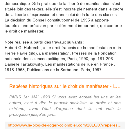
démocratique. Si la pratique de la liberté de manifestation s’est
située loin des textes, elle s’est inscrite pleinement dans le cadre
de la liberté d’expression et dans celui de la lutte des classes.
La décision du Conseil constitutionnel de 1995 a apporté
toutefois une précision particulièrement importante, qui conforte
le droit de manifester.
Note réalisée à partir des travaux suivants
:
Hubert G. Hubrecht, « Le droit français de la manifestation », in
Pierre Favre (sld),
La manifestation
, Presses de la Fondation
nationale des sciences politiques, Paris, 1990, pp. 181-206.
Danielle Tartakowsky, Les manifestations de rue en France ,
1918-1968, Publications de la Sorbonne, Paris, 1997.
Repères historiques sur le droit de manifester - Le blog de Roger Colombier
PARIS 1er MAI 1890 Si vous avez écouté les uns et les
autres, c'est à dire le pouvoir socialiste, la droite et son
extrême, avec l'état d'urgence dont ils ont voté la
prologation jusqu'en jan...
http://www.le-blog-de-roger-colombier.com/2016/07/reperes-historiques-sur-le-droit-de-manifester.html?utm_source=_ob_email&utm_medium=_ob_notification&utm_campaign=_ob_pushmail