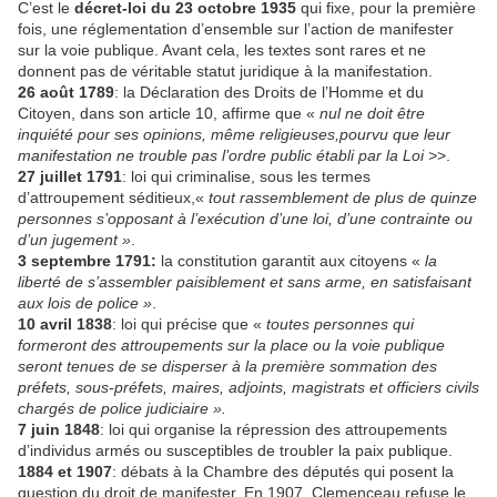
C’est le
décret-loi du 23 octobre 1935
qui fixe, pour la première
fois, une réglementation d’ensemble sur l’action de manifester
sur la voie publique. Avant cela, les textes sont rares et ne
donnent pas de véritable statut juridique à la manifestation.
26 août 1789
: la Déclaration des Droits de l’Homme et du
Citoyen, dans son article 10, affirme que «
nul ne doit être
inquiété pour ses opinions, même religieuses,pourvu que leur
manifestation ne trouble pas l’ordre public établi par la Loi >
>.
27 juillet 1791
: loi qui criminalise, sous les termes
d’attroupement séditieux,«
tout rassemblement de plus de quinze
personnes s’opposant à l’exécution d’une loi, d’une contrainte ou
d’un jugement »
.
3 septembre 1791
:
la constitution garantit aux citoyens «
la
liberté de s’assembler paisiblement et sans arme, en satisfaisant
aux lois de police »
.
10 avril 1838
: loi qui précise que «
toutes personnes qui
formeront des attroupements sur la place ou la voie publique
seront tenues de se disperser à la première sommation des
préfets, sous-préfets, maires, adjoints, magistrats et officiers civils
chargés de police judiciaire ».
7 juin 1848
: loi qui organise la répression des attroupements
d’individus armés ou susceptibles de troubler la paix publique.
1884 et 1907
: débats à la Chambre des députés qui posent la
question du droit de manifester. En 1907, Clemenceau refuse le