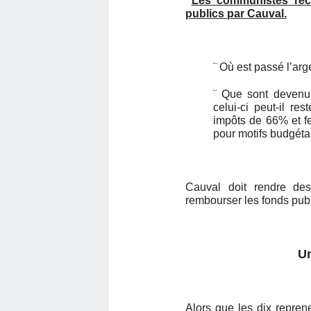
Les communistes récl
publics par Cauval.
¨ Où est passé l’arg
¨ Que sont devenus
celui-ci peut-il re
impôts de 66% et fe
pour motifs budgéta
Cauval doit rendre de
rembourser les fonds publ
Un
Alors que les dix repren