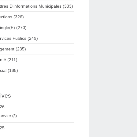
ttres D'informations Municipales
(333)
ections
(326)
ingle(e)
(270)
rvices Publics
(249)
gement
(235)
nté
(211)
cial
(185)
ives
26
anvier
(3)
25