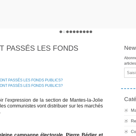
T PASSÉS LES FONDS
News
Abonne
article
Email
Caté
 l'expression de la section de Mantes-la-Jolie
les communistes vont distribuer sur les marchés
Ma
.
Re
Co
pleine campagne électorale, Pierre Bédier et