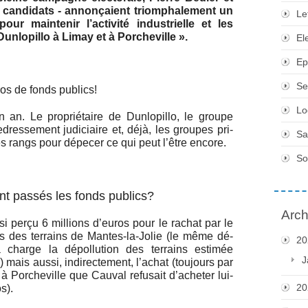
x candidats - annonçaient triomphalement un
Le
our maintenir l’activité industrielle et les
Dunlopillo à Limay et à Porcheville ».
El
Ep
Se
uros de fonds publics!
Lo
n an. Le propriétaire de Dunlopillo, le groupe
dressement judiciaire et, déjà, les groupes pri-
Sa
es rangs pour dépecer ce qui peut l’être encore.
So
nt passés les fonds publics?
Arch
i perçu 6 millions d’euros pour le rachat par le
 des terrains de Mantes-la-Jolie (le même dé-
20
 charge la dépollution des terrains estimée
J
aussi, indirectement, l’achat (toujours par
 à Porcheville que Cauval refusait d’acheter lui-
20
s).