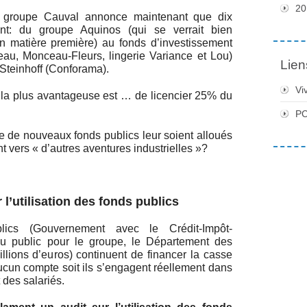
20
e groupe Cauval annonce maintenant que dix
nt: du groupe Aquinos (qui se verrait bien
n matière première) au fonds d’investissement
eau, Monceau-Fleurs, lingerie Variance et Lou)
Lien
Steinhoff (Conforama).
Vi
 la plus avantageuse est … de licencier 25% du
PC
e de nouveaux fonds publics leur soient alloués
t vers « d’autres aventures industrielles »?
 l’utilisation des fonds publics
lics (Gouvernement avec le Crédit-Impôt-
du public pour le groupe, le Département des
llions d’euros) continuent de financer la casse
un compte soit ils s’engagent réellement dans
 des salariés.