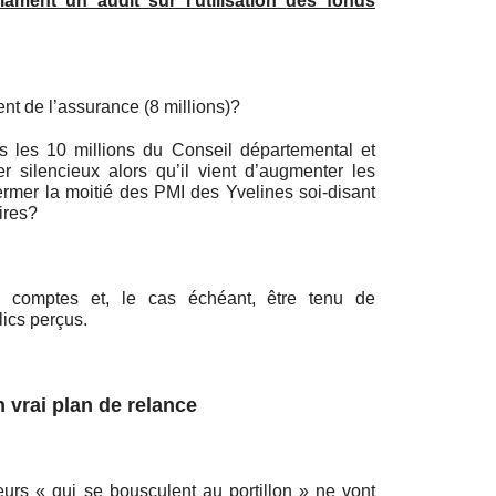
ament un audit sur l’utilisation
des fonds
ent de l’assurance (8 millions)?
 les 10 millions du Conseil départemental et
ster silencieux alors qu’il vient d’augmenter les
rmer la moitié des PMI des Yvelines soi-disant
ires?
s comptes et, le cas échéant, être tenu de
ics perçus.
 vrai plan de relance
eurs « qui se bousculent au portillon » ne vont