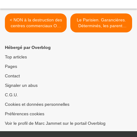
< NON à la destruction des
Le Parisien. Garancières.
centres commerciaux OUI
Déterminés, les parents
au commerce de proximité
obtiennent l'ouverture d'une
à Mantes-la-Jolie.
4° classe >
Hébergé par Overblog
Top articles
Pages
Contact
Signaler un abus
C.G.U.
Cookies et données personnelles
Préférences cookies
Voir le profil de Marc Jammet sur le portail Overblog