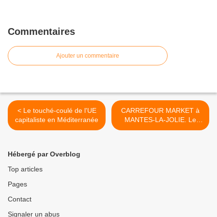
Commentaires
Ajouter un commentaire
< Le touché-coulé de l'UE
CARREFOUR MARKET à
capitaliste en Méditerranée
MANTES-LA-JOLIE. Le
soutien renouvelé des
communistes >
Hébergé par Overblog
Top articles
Pages
Contact
Signaler un abus