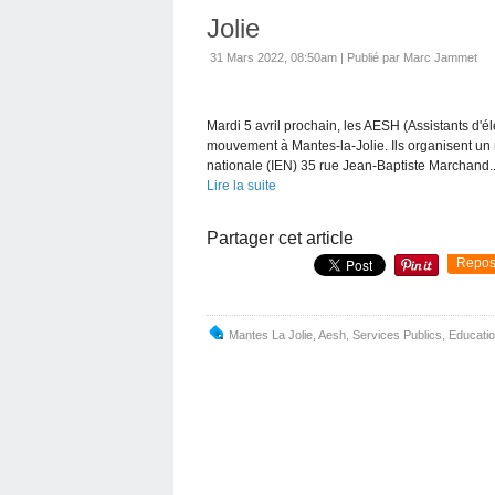
Jolie
31 Mars 2022, 08:50am
|
Publié par Marc Jammet
Mardi 5 avril prochain, les AESH (Assistants d'
mouvement à Mantes-la-Jolie. Ils organisent un
nationale (IEN) 35 rue Jean-Baptiste Marchand..
Lire la suite
Partager cet article
Repos
Mantes La Jolie
,
Aesh
,
Services Publics
,
Educati