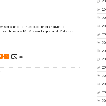
20
20
20
20
élèves en situation de handicap) seront à nouveau en
 rassemblement à 10h00 devant l'Inspection de l'éducation
20
..
20
20
t
0
20
20
on
20
20
20
20