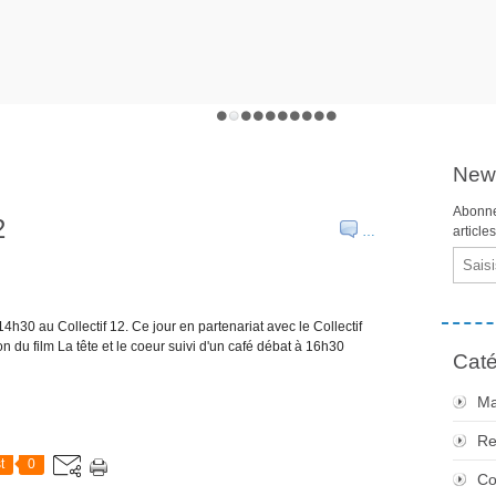
News
Abonne
2
…
article
Email
4h30 au Collectif 12. Ce jour en partenariat avec le Collectif
on du film La tête et le coeur suivi d'un café débat à 16h30
Caté
Ma
Re
t
0
Co