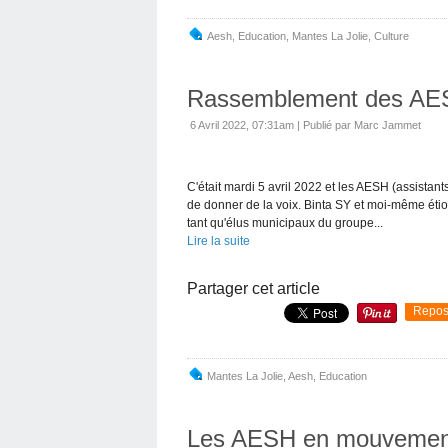
Aesh
,
Education
,
Mantes La Jolie
,
Culture
Rassemblement des AESH
6 Avril 2022, 07:31am
|
Publié par Marc Jammet
C'était mardi 5 avril 2022 et les AESH (assistan
de donner de la voix. Binta SY et moi-même étio
tant qu'élus municipaux du groupe...
Lire la suite
Partager cet article
Repos
Mantes La Jolie
,
Aesh
,
Education
Les AESH en mouvement l