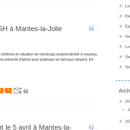
Le
El
Ep
 à Mantes-la-Jolie
…
Se
Lo
ts d'élèves en situation de handicap) avaient décidé à nouveau
Sa
ns présents d'abord pour participer en tant que citoyens. En
So
Arch
t
0
20
J
20
e 5 avril à Mantes-la-
…