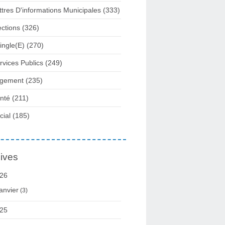
ttres D'informations Municipales
(333)
ections
(326)
ingle(e)
(270)
rvices Publics
(249)
gement
(235)
nté
(211)
cial
(185)
ives
26
anvier
(3)
25