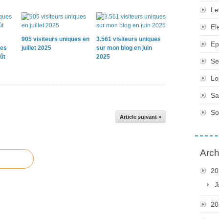
Le
El
905 visiteurs uniques en
3.561 visiteurs uniques
Ep
ues
juillet 2025
sur mon blog en juin
ût
2025
Se
Lo
Sa
So
Article suivant »
Arch
20
J
20