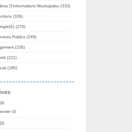
ttres D'informations Municipales
(333)
ections
(326)
ingle(e)
(270)
rvices Publics
(249)
gement
(235)
nté
(211)
cial
(185)
ives
26
anvier
(3)
25