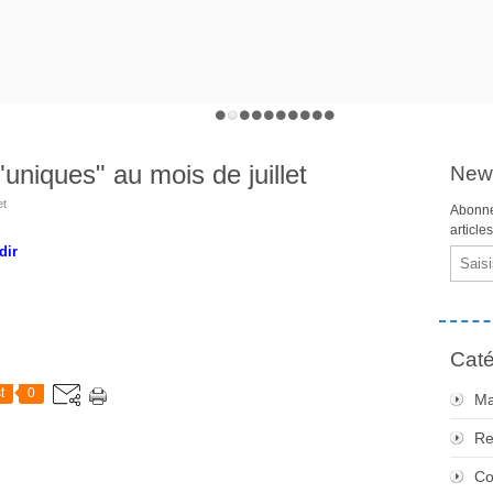
uniques" au mois de juillet
News
et
Abonne
article
dir
Email
Caté
t
0
Ma
Re
Co