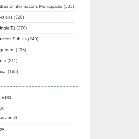
ttres D'informations Municipales
(333)
ections
(326)
ingle(e)
(270)
rvices Publics
(249)
gement
(235)
nté
(211)
cial
(185)
ives
26
anvier
(3)
25