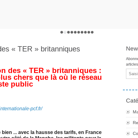
 des « TER » britanniques
News
Abonne
article
on des « TER » britanniques :
Email
plus chers que là où le réseau
ste public
Caté
internationale-pcf.fr/
Ma
Re
en ... avec la hausse des tarifs, en France
Co