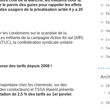
re côté de la Manche, les militants oour la
ur le parvis des gares pour rappeler les effets
Le
es usagers de la privatisation actée il y a 20
El
Ep
Se
rer les Londoniens sur le scandale de la
. Les militants de la campagne
Action for rail
(AfR)
Lo
(TUC), la confédération syndicale unitaire
Sa
So
ausse des tarifs depuis 2008 !
Arch
ajoritaire chez les cheminots, sur des
20
 des conducteurs) et TSSA étaient présents
J
tion de 2,5 % des tarifs au 1er janvier.
20