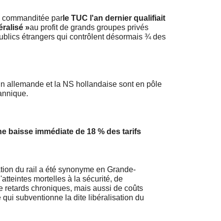
e commanditée par
le TUC l'an dernier qualifiait
éralisé »
au profit de grands groupes privés
blics étrangers qui contrôlent désormais ¾ des
 allemande et la NS hollandaise sont en pôle
tannique.
une baisse immédiate de 18 % des tarifs
isation du rail a été synonyme en Grande-
d'atteintes mortelles à la sécurité, de
 retards chroniques, mais aussi de coûts
qui subventionne la dite libéralisation du