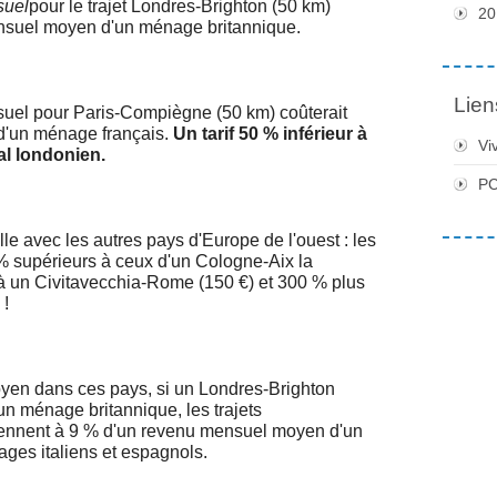
suel
pour le trajet Londres-Brighton (50 km)
20
ensuel moyen d'un ménage britannique.
Lien
suel pour Paris-Compiègne (50 km) coûterait
d'un ménage français.
Un tarif 50 % inférieur à
Vi
al londonien.
PC
le avec les autres pays d'Europe de l'ouest : les
 % supérieurs à ceux d'un Cologne-Aix la
 à un Civitavecchia-Rome (150 €) et 300 % plus
 !
yen dans ces pays, si un Londres-Brighton
n ménage britannique, les trajets
ennent à 9 % d'un revenu mensuel moyen d'un
ges italiens et espagnols.