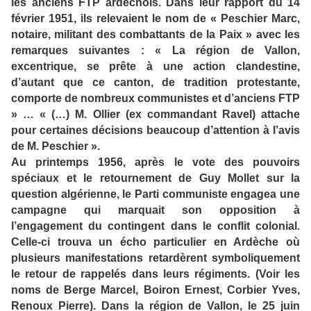
les anciens FTP ardéchois. Dans leur rapport du 14
février 1951, ils relevaient le nom de « Peschier Marc,
notaire, militant des combattants de la Paix » avec les
remarques suivantes : « La région de Vallon,
excentrique, se prête à une action clandestine,
d’autant que ce canton, de tradition protestante,
comporte de nombreux communistes et d’anciens FTP
» … « (…) M. Ollier (ex commandant Ravel) attache
pour certaines décisions beaucoup d’attention à l’avis
de M. Peschier ».
Au printemps 1956, après le vote des pouvoirs
spéciaux et le retournement de Guy Mollet sur la
question algérienne, le Parti communiste engagea une
campagne qui marquait son opposition à
l’engagement du contingent dans le conflit colonial.
Celle-ci trouva un écho particulier en Ardèche où
plusieurs manifestations retardèrent symboliquement
le retour de rappelés dans leurs régiments. (Voir les
noms de Berge Marcel, Boiron Ernest, Corbier Yves,
Renoux Pierre). Dans la région de Vallon, le 25 juin