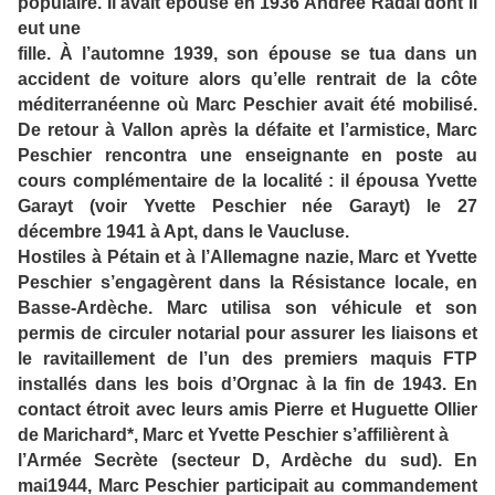
populaire. Il avait épousé en 1936 Andrée Radal dont il
eut une
fille. À l’automne 1939, son épouse se tua dans un
accident de voiture alors qu’elle rentrait de la côte
méditerranéenne où Marc Peschier avait été mobilisé.
De retour à Vallon après la défaite et l’armistice, Marc
Peschier rencontra une enseignante en poste au
cours complémentaire de la localité : il épousa Yvette
Garayt (voir Yvette Peschier née Garayt) le 27
décembre 1941 à Apt, dans le Vaucluse.
Hostiles à Pétain et à l’Allemagne nazie, Marc et Yvette
Peschier s’engagèrent dans la Résistance locale, en
Basse-Ardèche. Marc utilisa son véhicule et son
permis de circuler notarial pour assurer les liaisons et
le ravitaillement de l’un des premiers maquis FTP
installés dans les bois d’Orgnac à la fin de 1943. En
contact étroit avec leurs amis Pierre et Huguette Ollier
de Marichard*, Marc et Yvette Peschier s’affilièrent à
l’Armée Secrète (secteur D, Ardèche du sud). En
mai1944, Marc Peschier participait au commandement