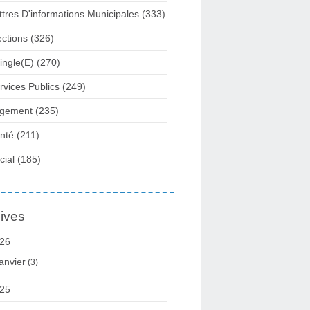
ttres D'informations Municipales
(333)
ections
(326)
ingle(e)
(270)
rvices Publics
(249)
gement
(235)
nté
(211)
cial
(185)
ives
26
anvier
(3)
25