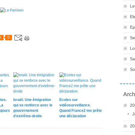
Le
El
Ep
t
0
Se
Lo
Sa
So
Arch
tes.
Israël. Une émigration
Ecoles sur
20
La
qui se renforce avec le
vidéosurveillance.
ujours
gouvernement
Quand France2 me prête
J
d'extrême-droite
une déclaration
20