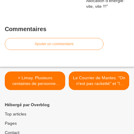
Commentaires
Ajouter un commentaire
< Limay. Plusieurs
Le Courrier de Mantes. "On
centaines de personnes
n'est pas racketté" et "le
hier pour stopper
marché au coeur du
l'agression en Palestine
Conseil" >
Hébergé par Overblog
Top articles
Pages
Contact