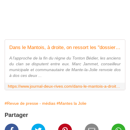
Dans le Mantois, à droite, on ressort les "dossiers qui puent" - Le journal des deux rives
A l'approche de la fin du règne du Tonton Bédier, les anciens
du clan se disputent entre eux. Marc Jammet, conseilleur
municipale et communautaire de Mante-la-Jolie renvoie dos
à dos ces deux ...
https://www.journal-deux-rives.com/dans-le-mantois-a-droite-on-ressort-les-dossiers-qui-puent/
#Revue de presse - médias
#Mantes la Jolie
Partager