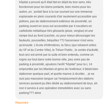
hôpital a prouvé qu'il était fait en dépit du bon sens, très
fonctionnel pour les biens portants, bien moins pour les
autres ,ex : portail face à la rue ouvrant sur une immense
esplanade en plein courants d'air seulement accessible aux
piétons, pas de stationnement extérieur de proximité, un
parking ouvert en sous-sol accessible par 4 escaliers en
caillebotis métallique très glissants (pluie, verglas) et une
rampe tout au fond (cachée, ou pour mieux décourager les
fauteuils, poussettes, béquilles ??) l'ascenseur n'est venu
qu'ensuite. L'école d'infirmières, la Sécu (qui reliaient celles
du VF et du Centre Ville), le Trésor Public , le centre d'activité,
tout ceci est arrivé par la suite et bien entendu, comme on
rogne sur tout dans notre bonne ville, peu voire pas de
parking à proximité, ajoutons l'arrêt "hôpital" pour la L 14
empruntée par les Mantais et gens de l'extérieur, il fallait bien
stationner quelque part, et quelle manne à récolter.... je ne
suis pas mauvaise langue car l'emplacement des stations
services auraient pu être dédié au stationnement de tous, eh
non il servira à une opération immobilière avec ou sans
parking??? aline
Répondre