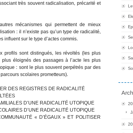
sociant très souvent radicalisation, précarité et
Le
El
autres mécanismes qui permettent de mieux
Ep
ation : il n’existe pas qu’un type de radicalité,
Se
s influent sur le type d’actes commis.
Lo
 profils sont distingués, les révoltés (les plus
Sa
 plus éloignés des passages à l’acte les plus
utopique : sont le plus souvent perpétrés par des
So
 parcours scolaires prometteurs).
SER DES REGISTRES DE RADICALITÉ
Arch
OLTÉES
AMILIALES D’UNE RADICALITÉ UTOPIQUE
20
SCOLAIRES D’UNE RADICALITÉ UTOPIQUE
J
COMMUNAUTÉ « D’ÉGAUX » ET POLITISER
20