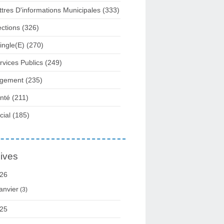
ttres D'informations Municipales
(333)
ections
(326)
ingle(e)
(270)
rvices Publics
(249)
gement
(235)
nté
(211)
cial
(185)
ives
26
anvier
(3)
25