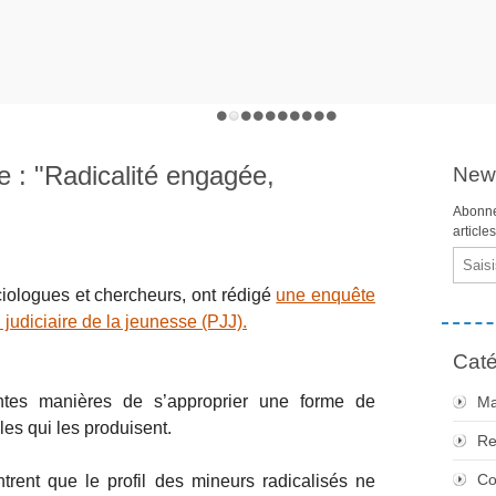
e : "Radicalité engagée,
News
Abonne
article
Email
ciologues et chercheurs, ont rédigé
une enquête
n judiciaire de la jeunesse (PJJ).
Caté
entes manières de s’approprier une forme de
Ma
les qui les produisent.
Re
Co
trent que le profil des mineurs radicalisés ne