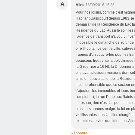
A
Aline
16/09/2016 16:25
Pour nos loisirs, comme c'est mignon!!
Habitant Gassicourt depuis 1983, je 
démarrait de la Résidence du Lac fais
Résidence du Lac. Aussi le soir, les g
l'agence de transport n'a voulu invers
Impossible le dimanche de sortir de G
pire l'hôpital. Le centre ville, café-r
frappés d'un couvre-feu pour les tr
beaucoup fréquenté la polyclinique m
la G (dernier à 16 H), la D (dernier 
elle avait plusieurs versions dont ce
ainsi on pouvait aller de la Résidenc
incompréhensible que ce secteur en 
s'ajoutent les immeubles et leurs bo
l'emploi.....), la rue Porte aux Saints
le réseau, rien n'est fait pour la mis
plusieurs années malgré la loi en p
vieillissantes, des familles chargées
exemples de vies quotidiennes. Alin
Répondre