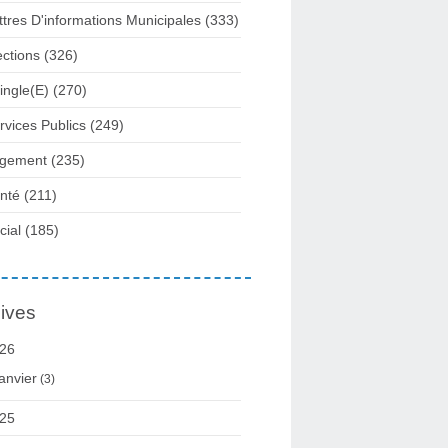
ttres D'informations Municipales
(333)
ections
(326)
ingle(e)
(270)
rvices Publics
(249)
gement
(235)
nté
(211)
cial
(185)
ives
26
anvier
(3)
25