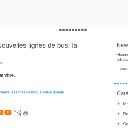
ouvelles lignes de bus: la
News
Abonne
article
met
Email
ptembre.
Caté
Ma
t
0
Re
Co