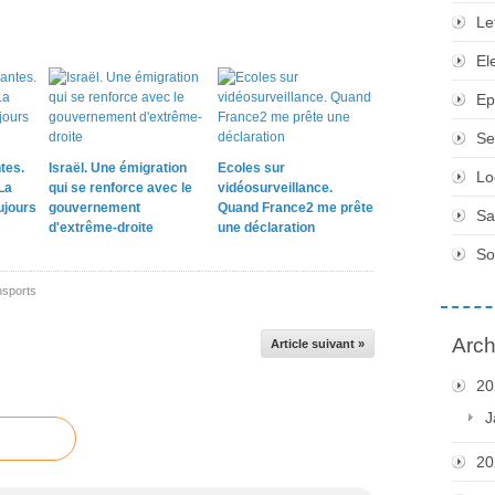
Le
El
Ep
Se
tes.
Israël. Une émigration
Ecoles sur
Lo
La
qui se renforce avec le
vidéosurveillance.
ujours
gouvernement
Quand France2 me prête
Sa
d'extrême-droite
une déclaration
So
nsports
Arch
Article suivant »
20
J
20