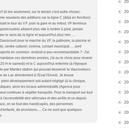
20
20
 (à lire seulement, sur le terrain c'est autre chose) -
me souviens des pétitions car la ligne C (déjà en fonction)
20
ait le tour du V.F. puis la gare et au retour, VF terminus
assicourtois allaient plus vite à rentrer à pied, jamais
20
er le sens de la ligne et aujourd'hui plus rien......
assicourt pour le marché du VF, la patinoire, la piscine et
20
esto, centre culturel, cinéma, conseil municipal..... sont
20
ansports en commun -endroit si peu recommandable ?- J'ai
antaise ces dernières années, j'ai eu le choix pour revenir
20
à 20 H le samedi) et la C aujourd'hui enterrée (à l'époque
lle par Mantes station qui pouvait desservir la Vaucouleurs-
20
e du Lac directement à l'Esat l'Envol). Je trouve
plein développement soit autant négligé (à la clinique,
20
utiques, ainsi les locaux administratifs (Agence pour
20
 peut continuer à végéter tranquille. Pour le transport sur tout
e à l'accessibilité des véhicules et des arrêts et ce depuis
20
lace, on se fout des handicapés, des personnes
 d'enfants, de provisions......Ce ne sont que quelques
20
e
20