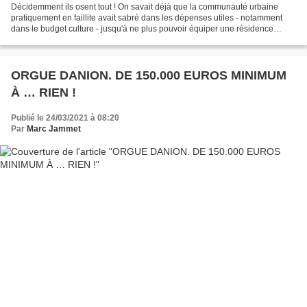
Décidemment ils osent tout ! On savait déjà que la communauté urbaine
pratiquement en faillite avait sabré dans les dépenses utiles - notamment
dans le budget culture - jusqu'à ne plus pouvoir équiper une résidence
d'artistes à Mantes-la-Jolie. Qu'à cela...
ORGUE DANION. DE 150.000 EUROS MINIMUM
À … RIEN !
Publié le 24/03/2021 à 08:20
Par
Marc Jammet