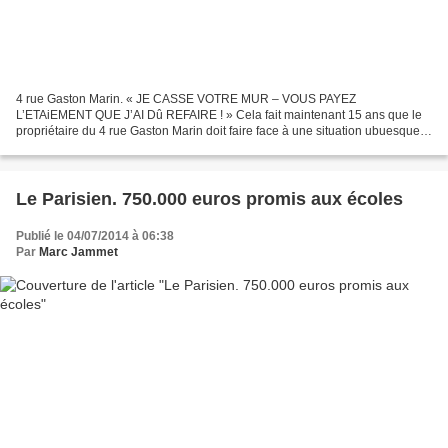
4 rue Gaston Marin. « JE CASSE VOTRE MUR – VOUS PAYEZ
L’ETAiEMENT QUE J’AI Dû REFAIRE ! » Cela fait maintenant 15 ans que le
propriétaire du 4 rue Gaston Marin doit faire face à une situation ubuesque :
- La municipalité fait détruire le 6 rue Gaston...
Le Parisien. 750.000 euros promis aux écoles
Publié le 04/07/2014 à 06:38
Par
Marc Jammet