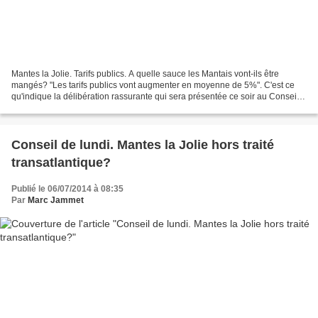
Mantes la Jolie. Tarifs publics. A quelle sauce les Mantais vont-ils être
mangés? "Les tarifs publics vont augmenter en moyenne de 5%". C'est ce
qu'indique la délibération rassurante qui sera présentée ce soir au Conseil
municipal. Déjà ces 5% d'augmentation...
Conseil de lundi. Mantes la Jolie hors traité
transatlantique?
Publié le 06/07/2014 à 08:35
Par
Marc Jammet