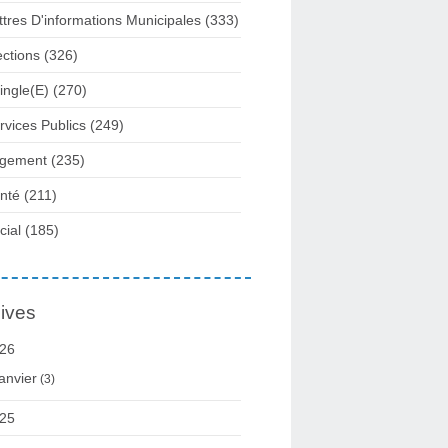
ttres D'informations Municipales
(333)
ections
(326)
ingle(e)
(270)
rvices Publics
(249)
gement
(235)
nté
(211)
cial
(185)
ives
26
anvier
(3)
25