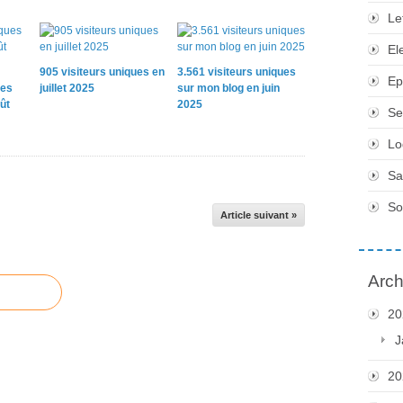
Le
El
905 visiteurs uniques en
3.561 visiteurs uniques
Ep
ues
juillet 2025
sur mon blog en juin
ût
2025
Se
Lo
Sa
So
Article suivant »
Arch
20
J
20