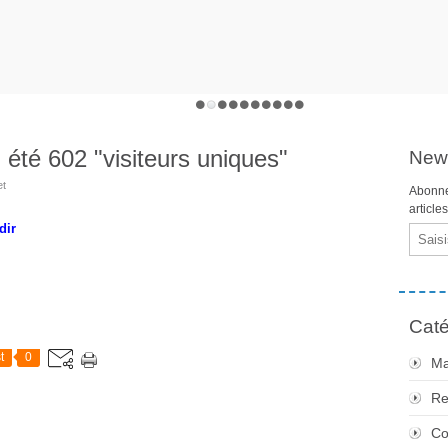
été 602 "visiteurs uniques"
News
et
Abonne
article
dir
Email
Caté
t
0
Ma
Re
Co