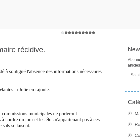
aire récidive.
News
Abonne
article
éjà souligné l'absence des informations nécessaires
Email
Mantes la Jolie en rajoute.
Caté
en commissions municipales ne porteront
Ma
 à l'ordre du jour et les élus n'appartenant pas à ces
Re
'ils se taisent.
Co