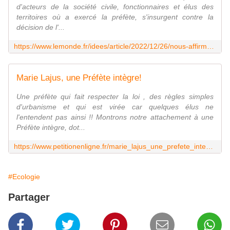
d'acteurs de la société civile, fonctionnaires et élus des
territoires où a exercé la préfète, s'insurgent contre la
décision de l'...
https://www.lemonde.fr/idees/article/2022/12/26/nous-affirmons-notre-soutien-a-la-prefete-marie-lajus-et-a-travers-elle-a-celles-et-ceux-qui-uvrent-au-respect-de-la-loi_6155706_3232.html
Marie Lajus, une Préfète intègre!
Une préfète qui fait respecter la loi , des règles simples
d'urbanisme et qui est virée car quelques élus ne
l'entendent pas ainsi !! Montrons notre attachement à une
Préfète intègre, dot...
https://www.petitionenligne.fr/marie_lajus_une_prefete_integre
#Ecologie
Partager