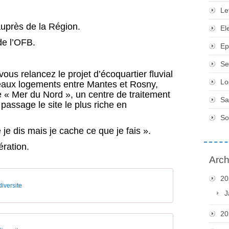
Le
auprès de la Région.
El
de l’OFB.
Ep
Se
us relancez le projet d’écoquartier fluvial
Lo
eaux logements entre Mantes et Rosny,
 « Mer du Nord », un centre de traitement
Sa
assage le site le plus riche en
So
 je dis mais je cache ce que je fais ».
ération.
Arch
20
iversite
J
20