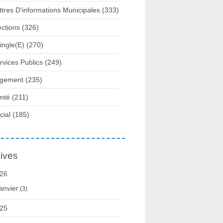
ttres D'informations Municipales
(333)
ections
(326)
ingle(e)
(270)
rvices Publics
(249)
gement
(235)
nté
(211)
cial
(185)
ives
26
anvier
(3)
25