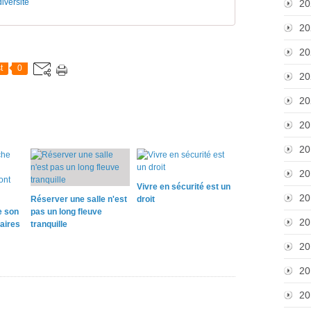
iversite
20
20
20
t
0
20
20
20
20
20
Vivre en sécurité est un
20
Réserver une salle n'est
droit
e son
pas un long fleuve
20
taires
tranquille
20
20
20