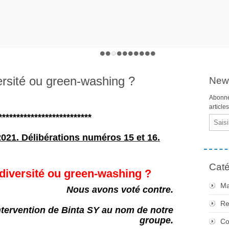
ersité ou green-washing ?
News
Abonne
article
**************************
Email
2021. Délibérations numéros 15 et 16.
Caté
diversité ou green-washing ?
Ma
Nous avons voté contre.
Re
ntervention de Binta SY au nom de notre
groupe.
Co