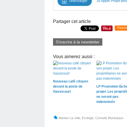
Télécharger
16 Appel Projet Biod
Partager cet article
Repos
S'inscrire à la newsletter
Vous aimerez aussi :
Nouveau café citoyen
devant la poste de
LP Promotion lâch
Gassicourt
projet. Les proprié
ne seront pas
indemnisés
Mantes La Jolie
,
Ecologie
,
Conseils Municipaux