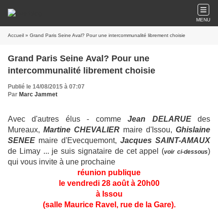
MENU
Accueil
» Grand Paris Seine Aval? Pour une intercommunalité librement choisie
Grand Paris Seine Aval? Pour une
intercommunalité librement choisie
Publié le 14/08/2015 à 07:07
Par
Marc Jammet
Avec d'autres élus - comme
Jean DELARUE
des
Mureaux,
Martine CHEVALIER
maire d'Issou,
Ghislaine
SENEE
maire d'Evecquemont,
Jacques SAINT-AMAUX
de Limay ... je suis signataire de cet appel (
)
voir ci-dessous
qui vous invite à une prochaine
réunion publique
le vendredi 28 août à 20h00
à Issou
(salle Maurice Ravel, rue de la Gare).